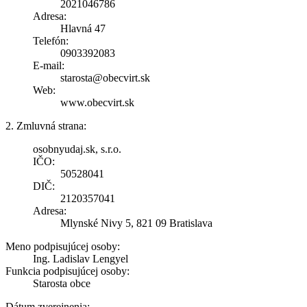
2021046786
Adresa:
Hlavná 47
Telefón:
0903392083
E-mail:
starosta@obecvirt.sk
Web:
www.obecvirt.sk
2. Zmluvná strana:
osobnyudaj.sk, s.r.o.
IČO:
50528041
DIČ:
2120357041
Adresa:
Mlynské Nivy 5, 821 09 Bratislava
Meno podpisujúcej osoby:
Ing. Ladislav Lengyel
Funkcia podpisujúcej osoby:
Starosta obce
Dátum zverejnenia: