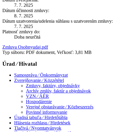
7. 7. 2025
Dátum účinnosti zmluvy:
8. 7. 2025
Dátum uzatvorenia/udelenia súhlasu s uzatvorením zmluvy:
7. 7. 2025
Platnosť zmluvy do:
Doba neurčitá
Zmluva Osobnyudaj.pdf
Typ súboru: PDF dokument, Veľkosť: 3,81 MB
Úrad ⁄ Hivatal
Samospráva ⁄ Önkormányzat
Zverejňovanie ⁄ Közzététel
Zmluvy, faktúry, objednávky
Archív zmlúv, faktúr a objednávok
VZN ⁄ ÁÉR
Hospodárenie
Verejné obstarávanie ⁄ Közbeszerzés
Povinné informovanie
Úradná tabuľa ⁄ Hirdetőtábla
Hlásenia rozhlasu ⁄ Hirdetések
Tlačivá ⁄ Nyomtatványok