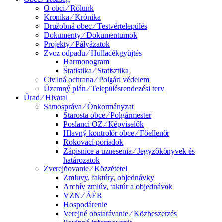
O obci ⁄ Rólunk
Kronika ⁄ Krónika
Družobná obec ⁄ Testvértelepülés
Dokumenty ⁄ Dokumentumok
Projekty ⁄ Pályázatok
Zvoz odpadu ⁄ Hulladékgyüjtés
Harmonogram
Štatistika ⁄ Statisztika
Civilná ochrana ⁄ Polgári védelem
Územný plán ⁄ Településrendezési terv
Úrad ⁄ Hivatal
Samospráva ⁄ Önkormányzat
Starosta obce ⁄ Polgármester
Poslanci OZ ⁄ Képviselők
Hlavný kontrolór obce ⁄ Főellenőr
Rokovací poriadok
Zápisnice a uznesenia ⁄ Jegyzőkönyvek és
határozatok
Zverejňovanie ⁄ Közzététel
Zmluvy, faktúry, objednávky
Archív zmlúv, faktúr a objednávok
VZN ⁄ ÁÉR
Hospodárenie
Verejné obstarávanie ⁄ Közbeszerzés