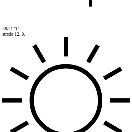
38/21 °C
streda
12. 8.