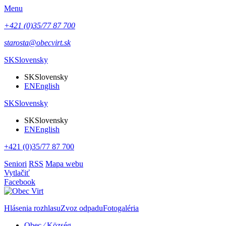
Menu
+421 (0)35/77 87 700
starosta@obecvirt.sk
SK
Slovensky
SK
Slovensky
EN
English
SK
Slovensky
SK
Slovensky
EN
English
+421 (0)35/77 87 700
Seniori
RSS
Mapa webu
Vytlačiť
Facebook
Hlásenia rozhlasu
Zvoz odpadu
Fotogaléria
Obec ⁄ Község