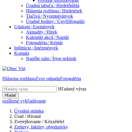
Povinné informovanie
Úradná tabuľa ⁄ Hirdetőtábla
Hlásenia rozhlasu ⁄ Hirdetések
Tlačivá ⁄ Nyomtatványok
Úradné hodiny ⁄ Ügyfélfogadás
Udalosti ⁄ Események
Aktuality ⁄ Hírek
Kalendár akcií ⁄ Naptár
Fotogaléria ⁄ Képtár
Inštitúcie ⁄ Intézmények
Kontakt
Napíšte nám ⁄ Írjon nekünk
Hlásenia rozhlasu
Zvoz odpadu
Fotogaléria
Hľadaný výraz
Hľadať
rozšírené vyhľadávanie
Úvodná stránka
Úrad / Hivatal
Zverejňovanie / Közzététel
Zmluvy, faktúry, objednávky