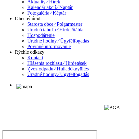
Aktuality ⁄ Hírek
Kalendár akcií ⁄ Naptár
Fotogaléria ⁄ Képtár
Obecný úrad
Starosta obce ⁄ Polgármester
Úradná tabuľa ⁄ Hirdetőtábla
Hospodárenie
Úradné hodiny ⁄ Ügyfélfogadás
Povinné informovanie
Rýchle odkazy
Kontakt
Hlásenia rozhlasu ⁄ Hirdetések
Zvoz odpadu ⁄ Hulladékgyüjtés
Úradné hodiny ⁄ Ügyfélfogadás