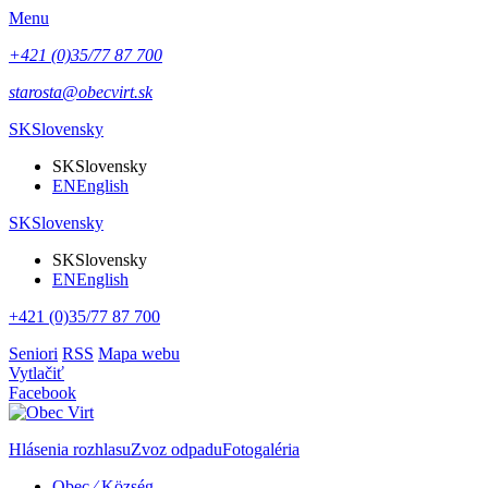
Menu
+421 (0)35/77 87 700
starosta@obecvirt.sk
SK
Slovensky
SK
Slovensky
EN
English
SK
Slovensky
SK
Slovensky
EN
English
+421 (0)35/77 87 700
Seniori
RSS
Mapa webu
Vytlačiť
Facebook
Hlásenia rozhlasu
Zvoz odpadu
Fotogaléria
Obec ⁄ Község