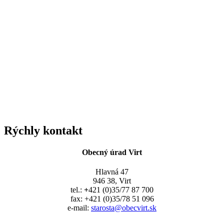
Rýchly kontakt
Obecný úrad Virt
Hlavná 47
946 38, Virt
tel.:
+
421 (0)35/77 87 700
fax: +421 (0)35/78 51 096
e-mail:
starosta@obecvirt.sk