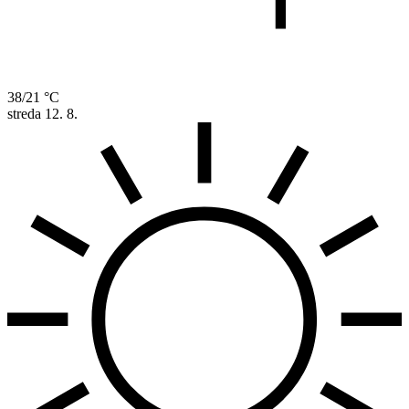
38/21 °C
streda
12. 8.