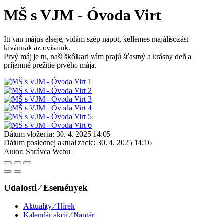
MŠ s VJM - Óvoda Virt
Itt van május elseje, vidám szép napot, kellemes majálisozást
kívánnak az ovisaink.
Prvý máj je tu, naši škôlkari vám prajú šťastný a krásny deň a
príjemné prežitie prvého mája.
Dátum vloženia:
30. 4. 2025 14:05
Dátum poslednej aktualizácie:
30. 4. 2025 14:16
Autor:
Správca Webu
Udalosti ⁄ Események
Aktuality ⁄ Hírek
Kalendár akcií ⁄ Naptár