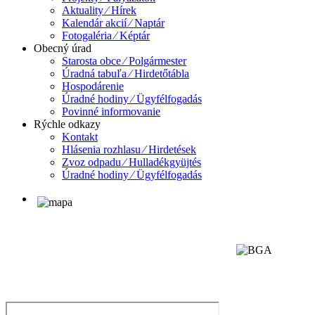
Aktuality ⁄ Hírek
Kalendár akcií ⁄ Naptár
Fotogaléria ⁄ Képtár
Obecný úrad
Starosta obce ⁄ Polgármester
Úradná tabuľa ⁄ Hirdetőtábla
Hospodárenie
Úradné hodiny ⁄ Ügyfélfogadás
Povinné informovanie
Rýchle odkazy
Kontakt
Hlásenia rozhlasu ⁄ Hirdetések
Zvoz odpadu ⁄ Hulladékgyüjtés
Úradné hodiny ⁄ Ügyfélfogadás