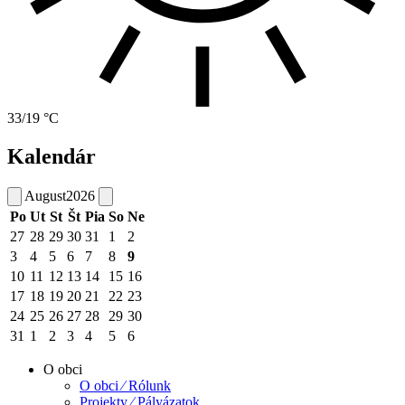
33/19 °C
Kalendár
August
2026
Po
Ut
St
Št
Pia
So
Ne
27
28
29
30
31
1
2
3
4
5
6
7
8
9
10
11
12
13
14
15
16
17
18
19
20
21
22
23
24
25
26
27
28
29
30
31
1
2
3
4
5
6
O obci
O obci ⁄ Rólunk
Projekty ⁄ Pályázatok