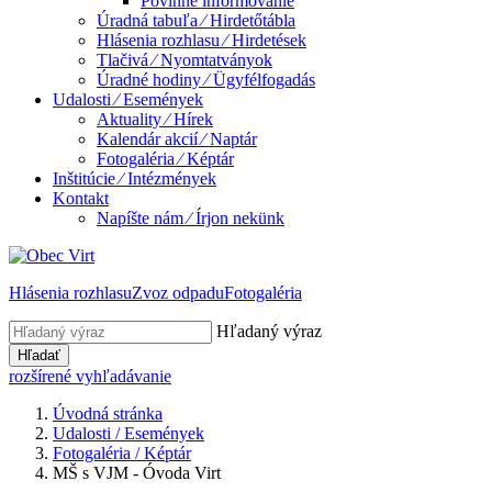
Povinné informovanie
Úradná tabuľa ⁄ Hirdetőtábla
Hlásenia rozhlasu ⁄ Hirdetések
Tlačivá ⁄ Nyomtatványok
Úradné hodiny ⁄ Ügyfélfogadás
Udalosti ⁄ Események
Aktuality ⁄ Hírek
Kalendár akcií ⁄ Naptár
Fotogaléria ⁄ Képtár
Inštitúcie ⁄ Intézmények
Kontakt
Napíšte nám ⁄ Írjon nekünk
Hlásenia rozhlasu
Zvoz odpadu
Fotogaléria
Hľadaný výraz
Hľadať
rozšírené vyhľadávanie
Úvodná stránka
Udalosti / Események
Fotogaléria / Képtár
MŠ s VJM - Óvoda Virt