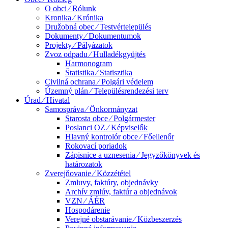
O obci ⁄ Rólunk
Kronika ⁄ Krónika
Družobná obec ⁄ Testvértelepülés
Dokumenty ⁄ Dokumentumok
Projekty ⁄ Pályázatok
Zvoz odpadu ⁄ Hulladékgyüjtés
Harmonogram
Štatistika ⁄ Statisztika
Civilná ochrana ⁄ Polgári védelem
Územný plán ⁄ Településrendezési terv
Úrad ⁄ Hivatal
Samospráva ⁄ Önkormányzat
Starosta obce ⁄ Polgármester
Poslanci OZ ⁄ Képviselők
Hlavný kontrolór obce ⁄ Főellenőr
Rokovací poriadok
Zápisnice a uznesenia ⁄ Jegyzőkönyvek és
határozatok
Zverejňovanie ⁄ Közzététel
Zmluvy, faktúry, objednávky
Archív zmlúv, faktúr a objednávok
VZN ⁄ ÁÉR
Hospodárenie
Verejné obstarávanie ⁄ Közbeszerzés